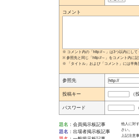
コメント
※ コメント内の「http://～」は3つ以内にし
※ 参照先と同じ「http://～」をコメント内
※ 「タイトル」および「コメント」には半角
参照先
投稿キー
（
パスワード
他人に対
題名
：会員掲示板記事
さい。
題名
：出場者掲示板記事
上記注意
題名
：一般掲示板記事