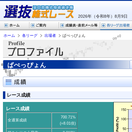
2026年（令和8年）8月9日
ホーム
各リーグ
出場者
ぱぺっぴょん
ぱぺっぴょん
レース成績
レース成績
700.71%
全通算成績
(=8.01倍)