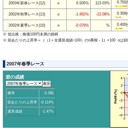
0.750(
2003年新春レース(12)
o
6.505%
113.03%
0.308(
2002年秋季レース(13)
o
-1.902%
-22.08%
0.400(
2002年夏季レース(10)
o
-0.079%
%
※ 低位株：株価100円未満の銘柄
※ 節あたりの上昇率＝｛（1＋全通算成績÷100）のn乗根－1｝×100 nは節
2007年春季レース
節の成績
勝率
0.385
節あたりの上昇率
-0.114%
通算成績
-1.47%