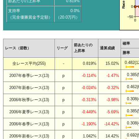
節あたりの上昇率
0.819%
支持率
0.0%
（完全優勝賞金予定額）
（20.0万円）
確率
節あたりの
レース（節数）
リーグ
通算成績
上昇率
勝率
0.482(1
全レース平均(255)
-
0.819%
15.02%
0.385(
2007年春季レース(13)
p
-0.114%
-1.47%
0.462(
2007年新春レース(13)
p
-0.024%
-0.32%
0.308(
2006年秋季レース(13)
p
-0.313%
-3.98%
0.385(
2006年夏季レース(13)
p
-0.449%
-5.69%
0.308(
2006年春季レース(13)
p
-1.190%
-14.42%
0.692(
2006年新春レース(13)
p
1.042%
14.42%