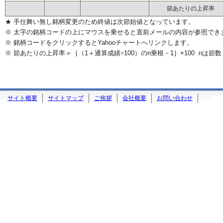
節あたりの上昇率
★ 手仕舞い無し銘柄変更のため終値は次節始値となっています。
※ 太字の銘柄コードの上にマウスを乗せると直前メールの内容が参照でき
※ 銘柄コードをクリックするとYahooチャートへリンクします。
※ 節あたりの上昇率＝｛（1＋通算成績÷100）のn乗根－1｝×100 nは節数
サイト概要
サイトマップ
ご挨拶
会社概要
お問い合わせ