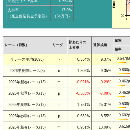
節あたりの上昇率
0.554%
支持率
17.0%
（完全優勝賞金予定額）
（34万円）
確率
節あたりの
レース（節数）
リーグ
通算成績
上昇率
勝率
0.547(5
全レース平均(1093)
-
0.554%
9.37%
0.800(
2026年夏季レース(5)
o
1.803%
9.35%
0.462(
2026年新春レース(13)
m
-0.021%
-0.29%
0.462(
2025年秋季レース(13)
p
-0.563%
-7.08%
0.538(
2025年夏季レース(13)
m
1.751%
25.31%
0.692(
2025年春季レース(13)
p
0.632%
8.55%
0.615(
2025年新春レース(13)
m
0.951%
13.09%