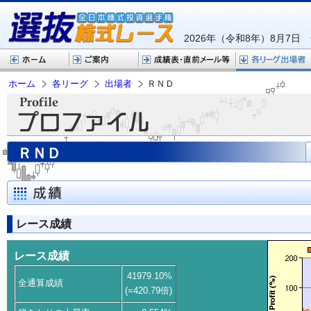
2026年（令和8年）8月7日
ホーム
各リーグ
出場者
ＲＮＤ
ＲＮＤ
レース成績
レース成績
41979.10%
全通算成績
(=420.79倍)