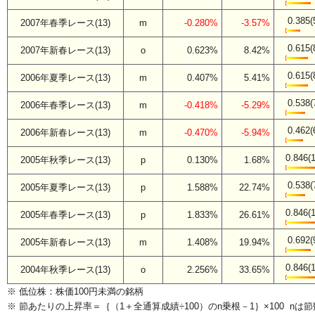
0.385(
2007年春季レース(13)
m
-0.280%
-3.57%
0.615(
2007年新春レース(13)
o
0.623%
8.42%
0.615(
2006年夏季レース(13)
m
0.407%
5.41%
0.538(
2006年春季レース(13)
m
-0.418%
-5.29%
0.462(
2006年新春レース(13)
m
-0.470%
-5.94%
0.846(1
2005年秋季レース(13)
p
0.130%
1.68%
0.538(
2005年夏季レース(13)
p
1.588%
22.74%
0.846(1
2005年春季レース(13)
p
1.833%
26.61%
0.692(
2005年新春レース(13)
m
1.408%
19.94%
0.846(1
2004年秋季レース(13)
o
2.256%
33.65%
※ 低位株：株価100円未満の銘柄
※ 節あたりの上昇率＝｛（1＋全通算成績÷100）のn乗根－1｝×100 nは節