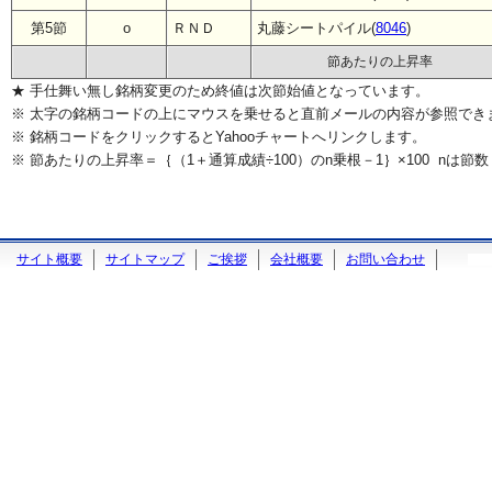
第5節
o
ＲＮＤ
丸藤シートパイル(
8046
)
節あたりの上昇率
★ 手仕舞い無し銘柄変更のため終値は次節始値となっています。
※ 太字の銘柄コードの上にマウスを乗せると直前メールの内容が参照でき
※ 銘柄コードをクリックするとYahooチャートへリンクします。
※ 節あたりの上昇率＝｛（1＋通算成績÷100）のn乗根－1｝×100 nは節数
サイト概要
サイトマップ
ご挨拶
会社概要
お問い合わせ