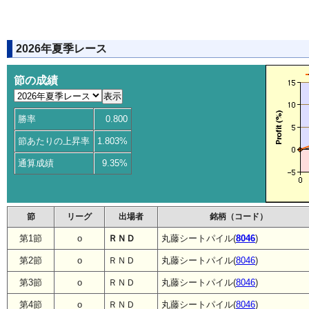
2026年夏季レース
節の成績
勝率
0.800
節あたりの上昇率
1.803%
通算成績
9.35%
節
リーグ
出場者
銘柄（コード）
第1節
o
ＲＮＤ
丸藤シートパイル(
8046
)
第2節
o
ＲＮＤ
丸藤シートパイル(
8046
)
第3節
o
ＲＮＤ
丸藤シートパイル(
8046
)
第4節
o
ＲＮＤ
丸藤シートパイル(
8046
)