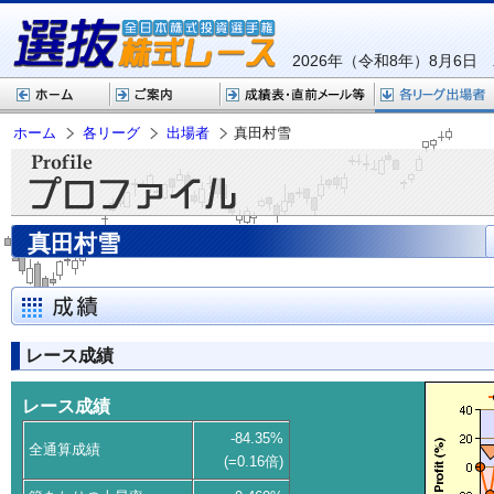
2026年（令和8年）8月6日
ホーム
各リーグ
出場者
真田村雪
真田村雪
レース成績
レース成績
-84.35%
全通算成績
(=0.16倍)