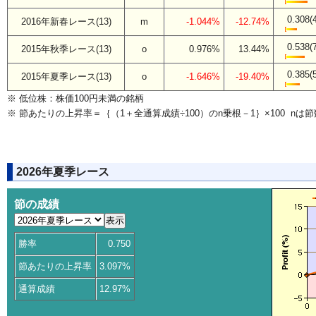
0.308(
2016年新春レース(13)
m
-1.044%
-12.74%
0.538(
2015年秋季レース(13)
o
0.976%
13.44%
0.385(
2015年夏季レース(13)
o
-1.646%
-19.40%
※ 低位株：株価100円未満の銘柄
※ 節あたりの上昇率＝｛（1＋全通算成績÷100）のn乗根－1｝×100 nは節
2026年夏季レース
節の成績
勝率
0.750
節あたりの上昇率
3.097%
通算成績
12.97%