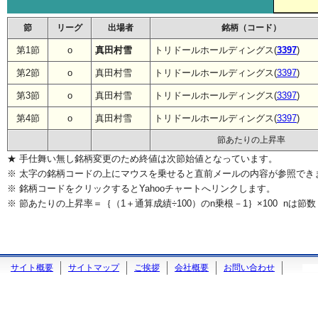
節
リーグ
出場者
銘柄（コード）
第1節
o
真田村雪
トリドールホールディングス(
3397
)
第2節
o
真田村雪
トリドールホールディングス(
3397
)
第3節
o
真田村雪
トリドールホールディングス(
3397
)
第4節
o
真田村雪
トリドールホールディングス(
3397
)
節あたりの上昇率
★ 手仕舞い無し銘柄変更のため終値は次節始値となっています。
※ 太字の銘柄コードの上にマウスを乗せると直前メールの内容が参照でき
※ 銘柄コードをクリックするとYahooチャートへリンクします。
※ 節あたりの上昇率＝｛（1＋通算成績÷100）のn乗根－1｝×100 nは節数
サイト概要
サイトマップ
ご挨拶
会社概要
お問い合わせ