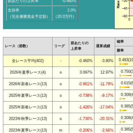
節あたりの上昇率
-0.460%
支持率
2.0%
（完全優勝賞金予定額）
（20.0万円）
確率
節あたりの
レース（節数）
リーグ
通算成績
上昇率
勝率
0.483(1
全レース平均(402)
-
-0.460%
-3.80%
0.750(
2026年夏季レース(4)
o
3.097%
12.97%
0.615(
2026年新春レース(13)
o
-0.961%
-11.79%
0.308(
2025年夏季レース(13)
o
-0.738%
-9.17%
0.385(
2025年新春レース(13)
o
-1.426%
-17.04%
0.308(
2023年秋季レース(13)
o
-1.730%
-20.31%
0.385(
2023年夏季レース(13)
m
-0.206%
-2.66%