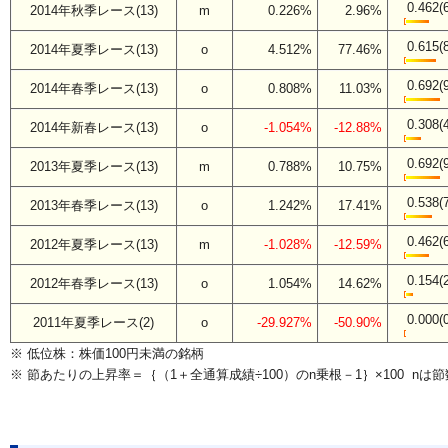
0.462(
2014年秋季レース(13)
m
0.226%
2.96%
0.615(
2014年夏季レース(13)
o
4.512%
77.46%
0.692(
2014年春季レース(13)
o
0.808%
11.03%
0.308(
2014年新春レース(13)
o
-1.054%
-12.88%
0.692(
2013年夏季レース(13)
m
0.788%
10.75%
0.538(
2013年春季レース(13)
o
1.242%
17.41%
0.462(
2012年夏季レース(13)
m
-1.028%
-12.59%
0.154(
2012年春季レース(13)
o
1.054%
14.62%
0.000(
2011年夏季レース(2)
o
-29.927%
-50.90%
※ 低位株：株価100円未満の銘柄
※ 節あたりの上昇率＝｛（1＋全通算成績÷100）のn乗根－1｝×100 nは節