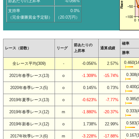
節あたりの上昇率
-0.056%
支持率
0.0%
（完全優勝賞金予定額）
（20.0万円）
確率
節あたりの
レース（節数）
リーグ
通算成績
上昇率
勝率
0.460(1
全レース平均(309)
-
-0.056%
2.57%
0.308(
2021年春季レース(13)
o
-1.309%
-15.74%
0.400(
2020年春季レース(5)
o
0.145%
0.73%
0.385(
2019年夏季レース(13)
o
-0.623%
-7.77%
0.333(
2019年春季レース(12)
m
-1.880%
-20.37%
0.583(
2019年新春レース(12)
o
1.738%
22.99%
0.167(
2017年秋季レース(6)
m
-3.228%
-17.88%