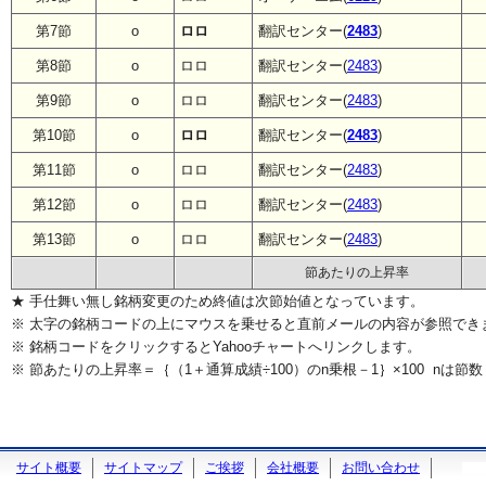
第7節
o
ロロ
翻訳センター(
2483
)
第8節
o
ロロ
翻訳センター(
2483
)
第9節
o
ロロ
翻訳センター(
2483
)
第10節
o
ロロ
翻訳センター(
2483
)
第11節
o
ロロ
翻訳センター(
2483
)
第12節
o
ロロ
翻訳センター(
2483
)
第13節
o
ロロ
翻訳センター(
2483
)
節あたりの上昇率
★ 手仕舞い無し銘柄変更のため終値は次節始値となっています。
※ 太字の銘柄コードの上にマウスを乗せると直前メールの内容が参照でき
※ 銘柄コードをクリックするとYahooチャートへリンクします。
※ 節あたりの上昇率＝｛（1＋通算成績÷100）のn乗根－1｝×100 nは節数
サイト概要
サイトマップ
ご挨拶
会社概要
お問い合わせ