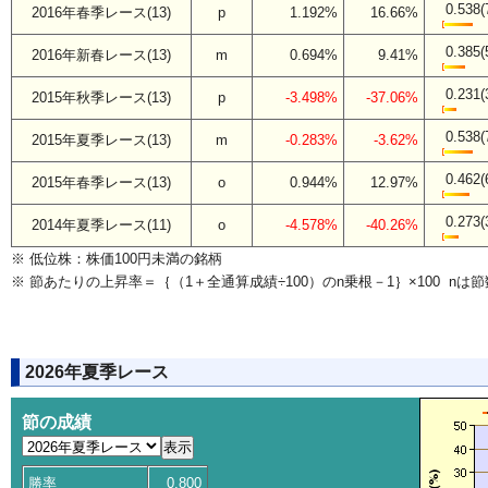
0.538(
2016年春季レース(13)
p
1.192%
16.66%
0.385(
2016年新春レース(13)
m
0.694%
9.41%
0.231(
2015年秋季レース(13)
p
-3.498%
-37.06%
0.538(
2015年夏季レース(13)
m
-0.283%
-3.62%
0.462(
2015年春季レース(13)
o
0.944%
12.97%
0.273(
2014年夏季レース(11)
o
-4.578%
-40.26%
※ 低位株：株価100円未満の銘柄
※ 節あたりの上昇率＝｛（1＋全通算成績÷100）のn乗根－1｝×100 nは節
2026年夏季レース
節の成績
勝率
0.800