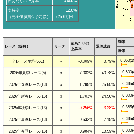
節あたりの上昇率
-0.009%
支持率
12.8%
（完全優勝賞金予定額）
（25.6万円）
確率
節あたりの
レース（節数）
リーグ
通算成績
上昇率
勝率
0.353(1
全レース平均(561)
-
-0.009%
3.79%
0.800(
2026年夏季レース(5)
p
7.082%
40.78%
0.385(
2026年春季レース(13)
p
1.785%
25.90%
0.308(
2026年新春レース(13)
p
1.703%
24.56%
0.385(
2025年秋季レース(13)
p
-0.256%
-3.28%
0.385(
2025年夏季レース(13)
p
0.532%
7.15%
0.308(
2025年春季レース(13)
p
0.984%
13.59%