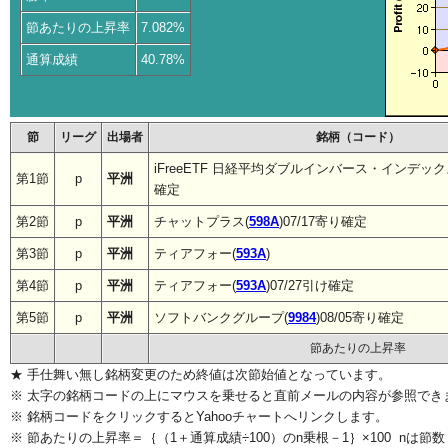
節あたりの上昇率
7.082%
通算成績
40.78%
節
リーグ
出場者
銘柄（コード）
iFreeETF 日経平均ダブルインバース・インデック
第1節
p
平洲
確定
第2節
p
平洲
チャットプラス(
598A
)07/17寄り確定
第3節
p
平洲
ティアフォー(
593A
)
第4節
p
平洲
ティアフォー(
593A
)07/27引け確定
第5節
p
平洲
ソフトバンクグループ(
9984
)08/05寄り確定
節あたりの上昇率
★ 手仕舞い無し銘柄変更のため終値は次節始値となっています。
※ 太字の銘柄コードの上にマウスを乗せると直前メールの内容が参照でき
※ 銘柄コードをクリックするとYahooチャートへリンクします。
※ 節あたりの上昇率＝｛（1＋通算成績÷100）のn乗根－1｝×100 nは節数