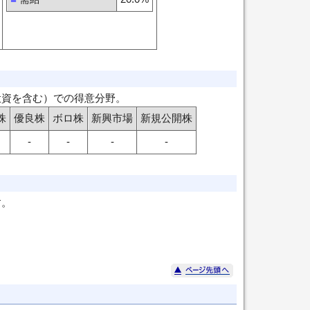
投資を含む）での得意分野。
株
優良株
ボロ株
新興市場
新規公開株
-
-
-
-
す。
。