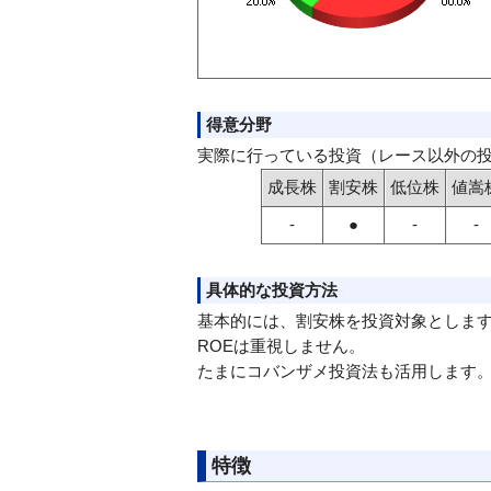
得意分野
実際に行っている投資（レース以外の
成長株
割安株
低位株
値嵩
-
●
-
-
具体的な投資方法
基本的には、割安株を投資対象としま
ROEは重視しません。
たまにコバンザメ投資法も活用します
特徴