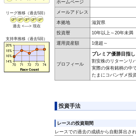
ホームページ
メールアドレス
リーグ推移（過去5回）
本拠地
滋賀県
過去 <----> 現在
投資暦
10年以上～20年未満
支持率推移（過去5回）
運用資産額
1億超～
プレミア優勝目指し
割安株のリターンリ
プロフィール
実際の保有銘柄の中
たまにコバンザメ投
投資手法
レースの投資期間
レースでの過去の成績から自動算出さ