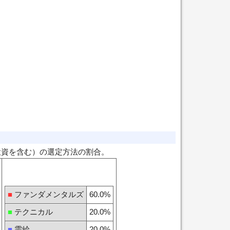
投資を含む）の選定方法の割合。
■
ファンダメンタルズ
60.0%
■
テクニカル
20.0%
■
需給
20.0%