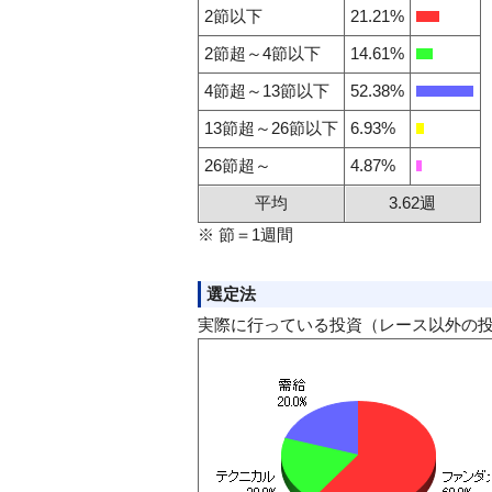
2節以下
21.21%
2節超～4節以下
14.61%
4節超～13節以下
52.38%
13節超～26節以下
6.93%
26節超～
4.87%
平均
3.62週
※ 節＝1週間
選定法
実際に行っている投資（レース以外の