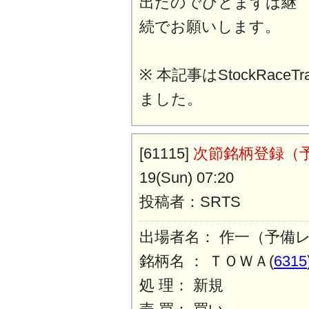
出たのでひとまずは継
続でお願いします。
※ 本記事はStockRaceT
ました。
[61115]
次節銘柄登録（
19(Sun) 07:20
投稿者：SRTS
出場者名： 作一（予備
銘柄名 ： ＴＯＷＡ(
6315
処 理： 新規