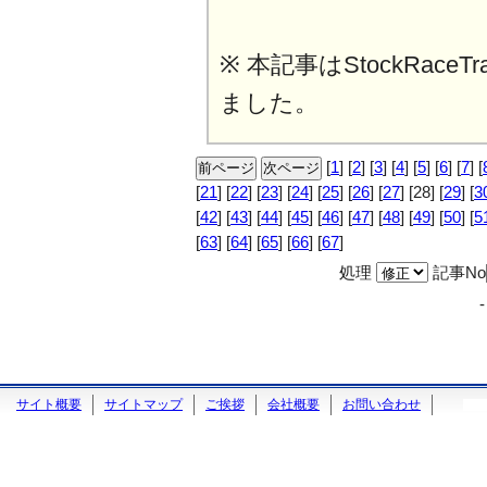
※ 本記事はStockRaceT
ました。
[
1
] [
2
] [
3
] [
4
] [
5
] [
6
] [
7
] [
[
21
] [
22
] [
23
] [
24
] [
25
] [
26
] [
27
]
[28]
[
29
] [
3
[
42
] [
43
] [
44
] [
45
] [
46
] [
47
] [
48
] [
49
] [
50
] [
5
[
63
] [
64
] [
65
] [
66
] [
67
]
処理
記事No
サイト概要
サイトマップ
ご挨拶
会社概要
お問い合わせ