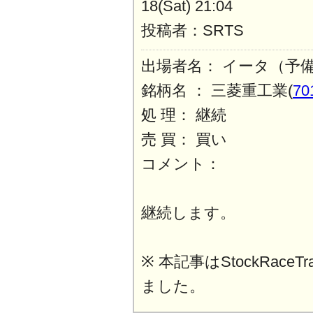
18(Sat) 21:04
投稿者：SRTS
出場者名： イータ（予
銘柄名 ： 三菱重工業(
70
処 理： 継続
売 買： 買い
コメント：
継続します。
※ 本記事はStockRaceT
ました。