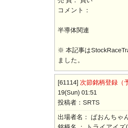
売 買： 買い
コメント：
半導体関連
※ 本記事はStockRaceT
ました。
[61114]
次節銘柄登録（
19(Sun) 01:51
投稿者：SRTS
出場者名： ぱおんちゃ
銘柄名 ： トライアイズ(