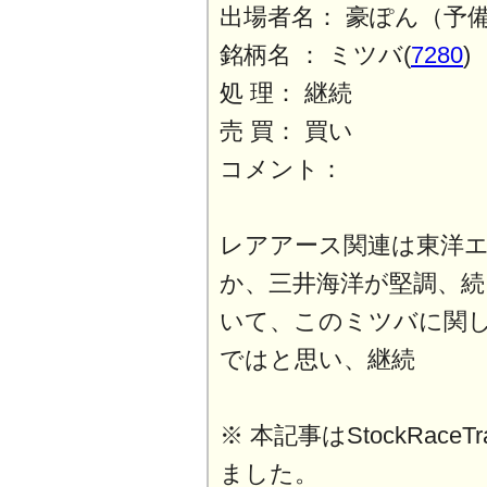
出場者名： 豪ぽん（予
銘柄名 ： ミツバ(
7280
)
処 理： 継続
売 買： 買い
コメント：
レアアース関連は東洋
か、三井海洋が堅調、続
いて、このミツバに関
ではと思い、継続
※ 本記事はStockRaceT
ました。