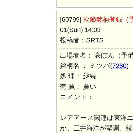
[60799]
次節銘柄登録（
01(Sun) 14:03
投稿者：SRTS
出場者名： 豪ぽん（予
銘柄名 ： ミツバ(
7280
)
処 理： 継続
売 買： 買い
コメント：
レアアース関連は東洋
か、三井海洋が堅調、続