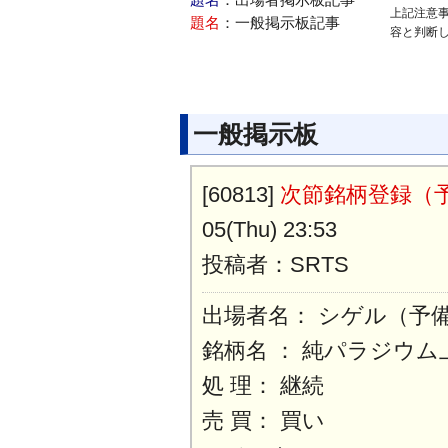
題名
：出場者掲示板記事
上記注意
題名
：一般掲示板記事
容と判断
一般掲示板
[60813]
次節銘柄登録（
05(Thu) 23:53
投稿者：SRTS
出場者名： シゲル（予
銘柄名 ： 純パラジウム
処 理： 継続
売 買： 買い