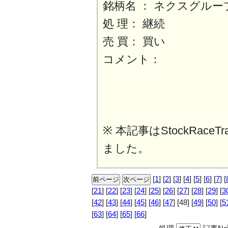
銘柄名 ： ネクスグルー
処 理： 継続
売 買： 買い
コメント：
※ 本記事はStockRaceT
ました。
[
1
] [
2
] [
3
] [
4
] [
5
] [
6
] [
7
] [
[
21
] [
22
] [
23
] [
24
] [
25
] [
26
] [
27
] [
28
] [
29
] [
3
[
42
] [
43
] [
44
] [
45
] [
46
] [
47
]
[48]
[
49
] [
50
] [
5
[
63
] [
64
] [
65
] [
66
]