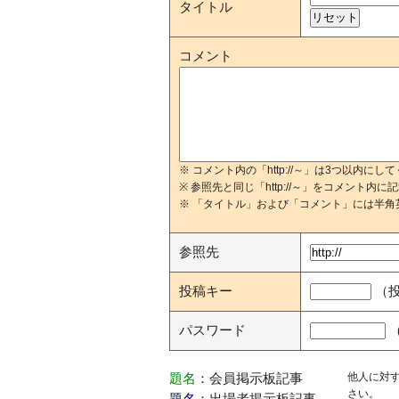
タイトル
コメント
※ コメント内の「http://～」は3つ以内にし
※ 参照先と同じ「http://～」をコメント内
※ 「タイトル」および「コメント」には半角
参照先
投稿キー
（
パスワード
他人に対
題名
：会員掲示板記事
さい。