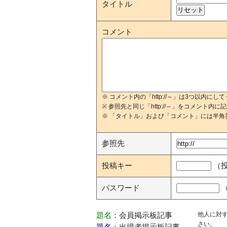
タイトル
コメント
※ コメント内の「http://～」は3つ以内にし
※ 参照先と同じ「http://～」をコメント内
※ 「タイトル」および「コメント」には半角
参照先
投稿キー
（
パスワード
他人に対
題名
：会員掲示板記事
さい。