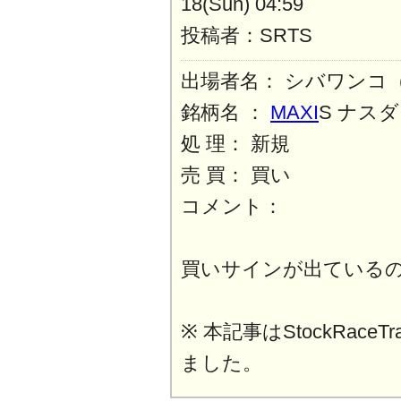
18(Sun) 04:59
投稿者：SRTS
出場者名： シバワンコ
銘柄名 ：
MAXI
S ナスダ
処 理： 新規
売 買： 買い
コメント：
買いサインが出ている
※ 本記事はStockRaceT
ました。