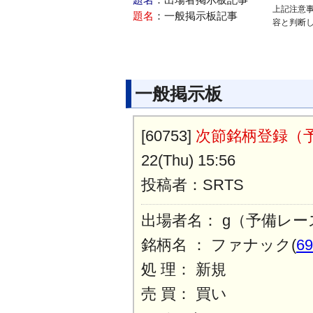
題名
：出場者掲示板記事
上記注意
題名
：一般掲示板記事
容と判断
一般掲示板
[60753]
次節銘柄登録（
22(Thu) 15:56
投稿者：SRTS
出場者名： g（予備レー
銘柄名 ： ファナック(
69
処 理： 新規
売 買： 買い