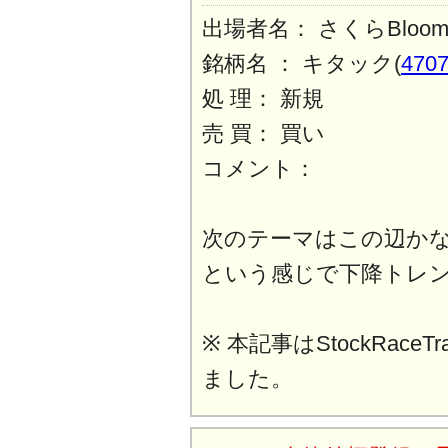
出場者名： さくらBlo
銘柄名 ： キタック(
470
処 理： 新規
売 買： 買い
コメント：
次のテーマはこの辺か
という感じで下降トレ
※ 本記事はStockRaceT
ました。