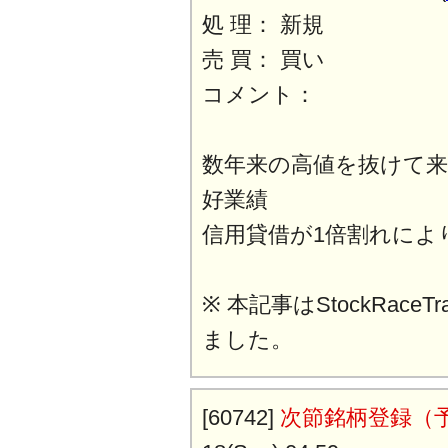
処 理： 新規
売 買： 買い
コメント：
数年来の高値を抜けて
好業績
信用貸借が1倍割れによ
※ 本記事はStockRaceT
ました。
[60742]
次節銘柄登録（