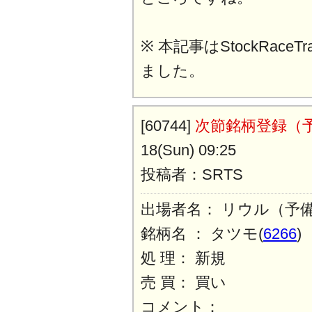
※ 本記事はStockRaceT
ました。
[60744]
次節銘柄登録（
18(Sun) 09:25
投稿者：SRTS
出場者名： リウル（予
銘柄名 ： タツモ(
6266
)
処 理： 新規
売 買： 買い
コメント：