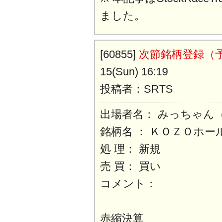
ました。
[60855]
次節銘柄登録（
15(Sun) 16:19
投稿者：SRTS
出場者名： みっちゃん
銘柄名 ： ＫＯＺＯホー
処 理： 新規
売 買： 買い
コメント：
赤縮決算