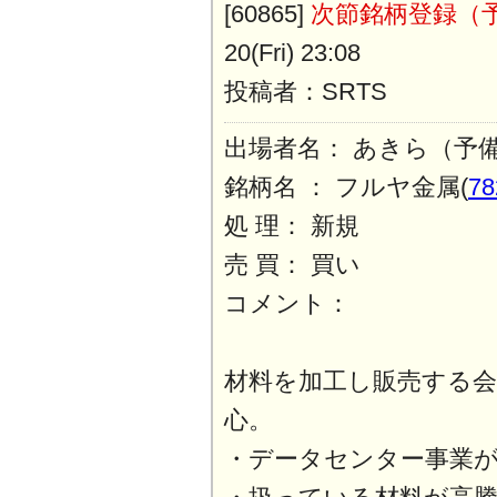
[60865]
次節銘柄登録（
20(Fri) 23:08
投稿者：SRTS
出場者名： あきら（予
銘柄名 ： フルヤ金属(
78
処 理： 新規
売 買： 買い
コメント：
材料を加工し販売する
心。
・データセンター事業が