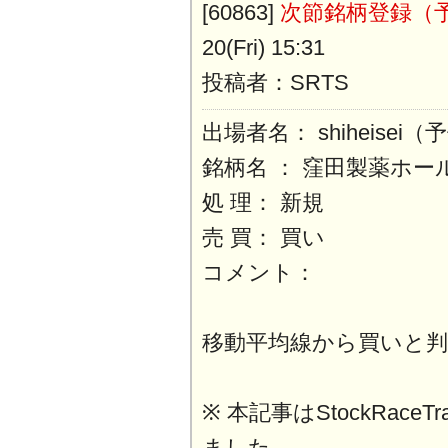
[60863]
次節銘柄登録（
20(Fri) 15:31
投稿者：SRTS
出場者名： shiheisei
銘柄名 ： 窪田製薬ホー
処 理： 新規
売 買： 買い
コメント：
移動平均線から買いと
※ 本記事はStockRaceT
ました。