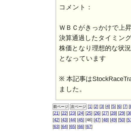
コメント：
ＷＢＣがきっかけで上
決算通過したタイミン
株価となり理想的な状況
となっています
※ 本記事はStockRaceT
ました。
[
1
] [
2
] [
3
] [
4
] [
5
] [
6
] [
7
] [
[
21
] [
22
] [
23
] [
24
] [
25
] [
26
] [
27
] [
28
] [
29
] [
3
[
42
] [
43
] [
44
] [
45
]
[46]
[
47
] [
48
] [
49
] [
50
] [
5
[
63
] [
64
] [
65
] [
66
] [
67
]