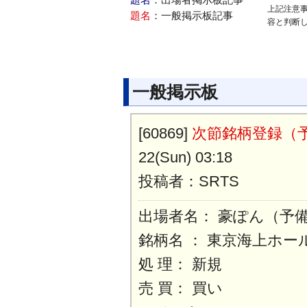
題名
：出場者掲示板記事
上記注意
題名
：一般掲示板記事
容と判断
一般掲示板
[60869]
次節銘柄登録（
22(Sun) 03:18
投稿者：SRTS
出場者名： 豪ぽん（予
銘柄名 ： 東京海上ホー
処 理： 新規
売 買： 買い