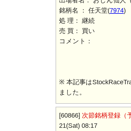
出場者名： おしん仙人
銘柄名 ： 任天堂(
7974
)
処 理： 継続
売 買： 買い
コメント：
※ 本記事はStockRaceT
ました。
[60866]
次節銘柄登録（
21(Sat) 08:17