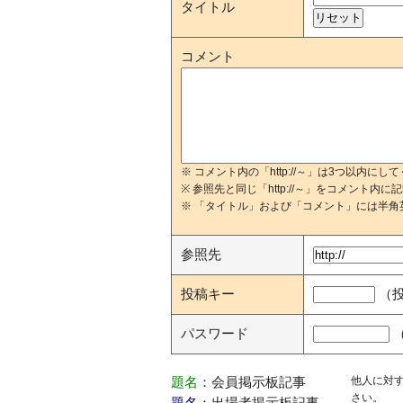
タイトル
コメント
※ コメント内の「http://～」は3つ以内にし
※ 参照先と同じ「http://～」をコメント内
※ 「タイトル」および「コメント」には半角
参照先
投稿キー
（
パスワード
他人に対
題名
：会員掲示板記事
さい。